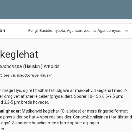
ion
Fungi,
Basidiomycota,
Agaricomycotina,
Agaricomycetes,
Ag
-keglehat
eudocrispa
(Hauskn.) Arnolds
bipes var. pseudocrispa
Hauskn.
n meget lys, og ret fladhattet udgave af mælkehvid keglehat med 2-
r omgivet af sterile celler (physalider). Sporer 10-15 x 6,5-9,5 µm;
d 3,3-5 µm brede hoveder.
muligheder:
Mælkehvid keglehat (C. albipes) er mere fingerbølformet
 physalider og har 4-sporede basidier. Conocybe siliginea i tør tilstand
ar også 2-sporede basidier men større sporer og ingen
er.