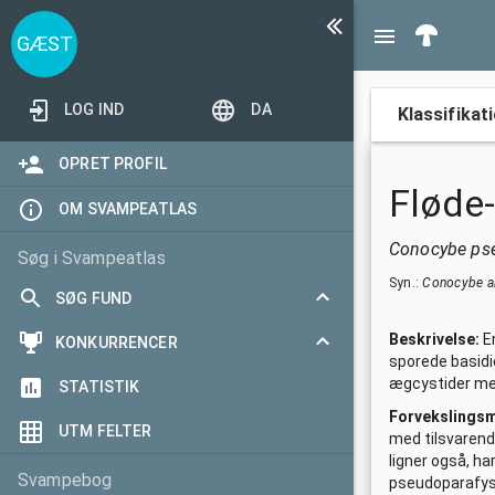
GÆST
LOG IND
DA
Klassifikat
OPRET PROFIL
Fløde
OM SVAMPEATLAS
Conocybe ps
Søg i Svampeatlas
Syn.:
Conocybe al
SØG FUND
Beskrivelse:
E
Toggle
KONKURRENCER
Søgeformular
sporede basidie
ægcystider me
collapsed
Toggle
STATISTIK
I dag
Mest aktive validator
Forvekslings
collapsed
UTM FELTER
Seneste 3 dage
Flest arter
med tilsvarende
ligner også, h
Seneste 7 dage
Årets hitjæger
Svampebog
pseudoparafys