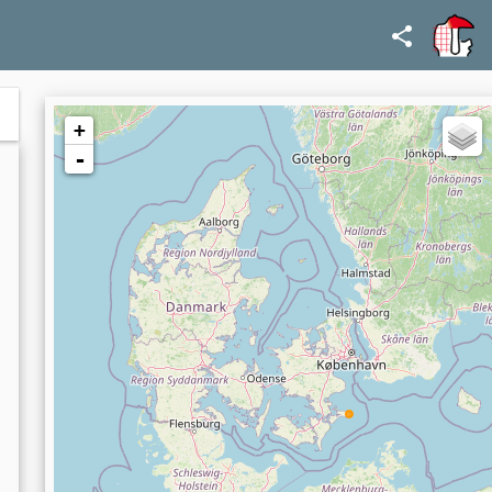
aricomycetidae,
Agaricales,
Bolbitiaceae,
Conocybe,
Conocybe pseudocrispa
+
-