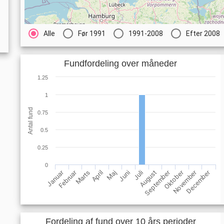
Alle
Før 1991
1991-2008
Efter 2008
Fundfordeling over måneder
1.25
1
Antal fund
0.75
0.5
0.25
0
Februar
November
Januar
Oktober
September
December
Maj
August
April
Juli
Marts
Juni
Fordeling af fund over 10 års perioder