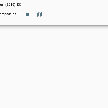
ori (2019):
DD
vampeatlas:
1