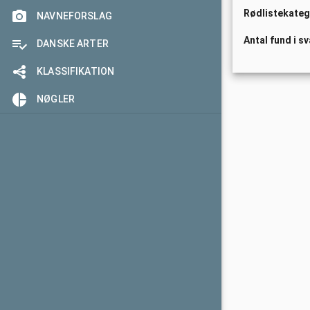
Rødlistekateg
Udenlandske fund
Årets slider
NAVNEFORSLAG
Antal fund i s
Årets højdespringer
DANSKE ARTER
Årets mobilrapportør
KLASSIFIKATION
Årets arkivar
NØGLER
Årets fornyer