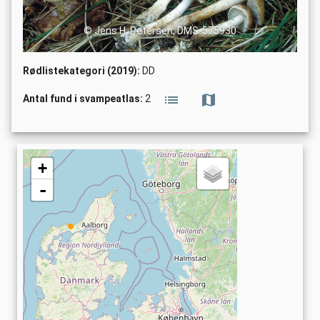
© Jens H. Petersen, DMS-575930
Rødlistekategori (2019):
DD
Antal fund i svampeatlas:
2
+
-