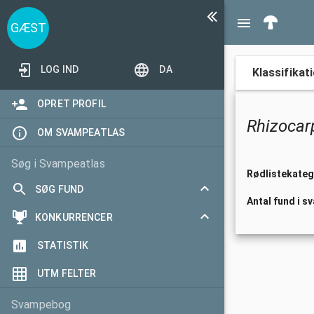
GÆST
LOG IND
DA
Klassifikat
OPRET PROFIL
Rhizoca
OM SVAMPEATLAS
Søg i Svampeatlas
Rødlistekateg
SØG FUND
Antal fund i s
Toggle
KONKURRENCER
Søgeformular
collapsed
Toggle
STATISTIK
I dag
Mest aktive validator
collapsed
UTM FELTER
Seneste 3 dage
Flest arter
Seneste 7 dage
Årets hitjæger
Svampebog