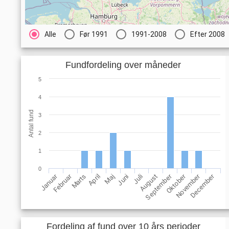
Alle
Før 1991
1991-2008
Efter 2008
Fundfordeling over måneder
5
4
Antal fund
3
2
1
0
Februar
November
Januar
Oktober
September
December
Maj
August
April
Juli
Marts
Juni
Fordeling af fund over 10 års perioder