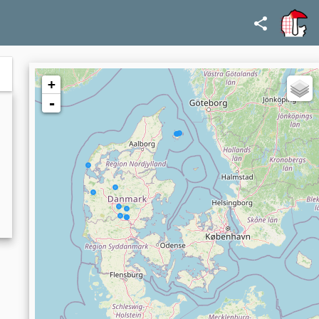
noromycetidae,
Rhizocarpaceae,
Rhizocarpon,
Rhizocarpon postumum
+
-