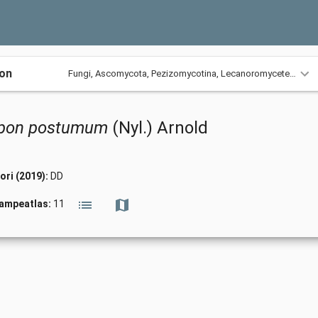
ion
Fungi,
Ascomycota,
Pezizomycotina,
Lecanoromycetes,
Leca
rpon postumum
(Nyl.) Arnold
ori (2019):
DD
vampeatlas:
11