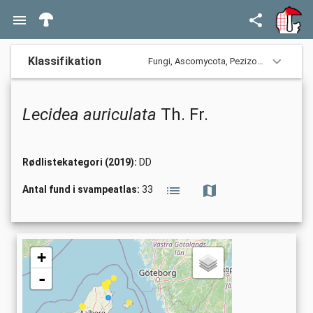
Klassifikation
Fungi,
Ascomycota,
Pezizomycotina,
Lec
Lecidea auriculata
Th. Fr.
Rødlistekategori (2019):
DD
Antal fund i svampeatlas:
33
+
-