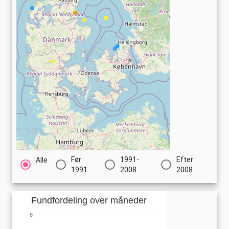
Før
1991-
Efter
Alle
1991
2008
2008
Fundfordeling over måneder
8