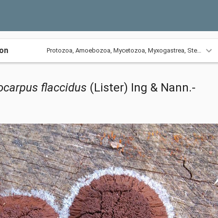
ion
Protozoa,
Amoebozoa,
Mycetozoa,
Myxogastrea,
Stemonitida,
carpus flaccidus
(Lister) Ing & Nann.-