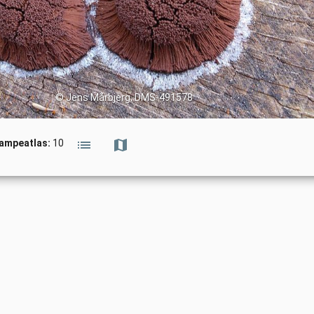
© Jens Mårbjerg, DMS-491578
vampeatlas:
10