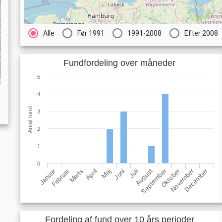
Alle
Før 1991
1991-2008
Efter 2008
Fundfordeling over måneder
5
4
Antal fund
3
2
1
0
Februar
November
Januar
Oktober
September
December
Maj
August
April
Juli
Marts
Juni
Fordeling af fund over 10 års perioder