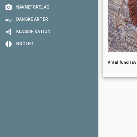
Udenlandske fund
Årets slider
NAVNEFORSLAG
Årets højdespringer
DANSKE ARTER
Årets mobilrapportør
KLASSIFIKATION
Årets arkivar
NØGLER
Årets fornyer
Antal fund i s