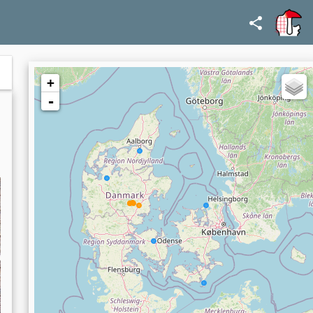
Stemonitidaceae,
Symphytocarpus,
Symphytocarpus flaccidus
+
-