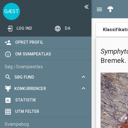
GÆST
LOG IND
DA
Klassifikat
OPRET PROFIL
Symphyto
OM SVAMPEATLAS
Bremek.
Søg i Svampeatlas
SØG FUND
Toggle
KONKURRENCER
Søgeformular
collapsed
Toggle
STATISTIK
I dag
Mest aktive validator
collapsed
UTM FELTER
Seneste 3 dage
Flest arter
Seneste 7 dage
Årets hitjæger
Svampebog