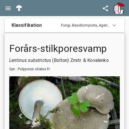
Klassifikation
Fungi,
Basidiomycota,
Agaricomycotina,
Forårs-stilkporesvamp
Lentinus substrictus
(Bolton) Zmitr. & Kovalenko
Syn.:
Polyporus ciliatus
Fr.