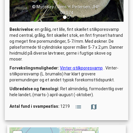
© MycoKey / Jens H. Petersen, JHP-
09.074
Beskrivelse:
en grålig, ret lille, fint skællet stilkporesvamp
med central, grålig, fint skællet stok, en fint frynset hatrand
og meget fine poremundinger, 5-7/mm. Med øskner. De
pølseformede til cylindriske sporer måler 5-7 x 2 µm. Danner
hvidmuld på diverse løvtræer, gerne i fugtige skove og
moser.
Forvekslingsmuligheder:
Vinter-stilkporesvamp
.
Vinter-
stilkporesvamp (L. brumalis) har klart grovere
poremundinger og et andet typisk forekomsttidspunkt.
Udbredelse og fænologi:
Ret almindelig, formodentlig over
hele landet; (marts-) april-august (-oktober).
Antal fund i svampeatlas:
1219