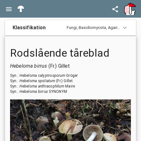
Klassifikation
Fungi,
Basidiomycota,
Agaricomycotina,
Rodslående tåreblad
Hebeloma birrus
(Fr.) Gillet
Syn.:
Hebeloma calyptrosporum
Gröger
Syn.:
Hebeloma spoliatum
(Fr.) Gillet
Syn.:
Hebeloma anthracophilum
Maire
Syn.:
Hebeloma birrus
SYNONYM