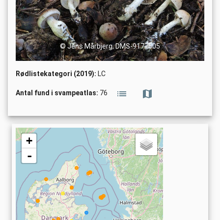
© Jens Mårbjerg, DMS-9177605
Rødlistekategori (2019):
LC
Antal fund i svampeatlas:
76
+
-