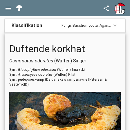
Klassifikation
Fungi,
Basidiomycota,
Agaricomycotina,
Duftende korkhat
Osmoporus odoratus
(Wulfen) Singer
Syn.:
Gloeophyllum odoratum
(Wulfen) Imazeki
Syn.:
Anisomyces odoratus
(Wulfen) Pilát
Syn.: pudeporesvamp
(De danske svampenavne (Petersen &
Vesterholt))