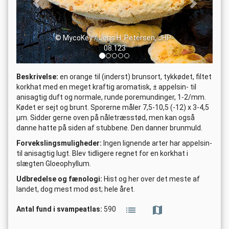
© MycoKey / Jens H. Petersen, JHP-
08.123
Beskrivelse:
en orange til (inderst) brunsort, tykkødet, filtet
korkhat med en meget kraftig aromatisk, ± appelsin- til
anisagtig duft og normale, runde poremundinger, 1-2/mm.
Kødet er sejt og brunt. Sporerne måler 7,5-10,5 (-12) x 3-4,5
µm. Sidder gerne oven på nåletræsstød, men kan også
danne hatte på siden af stubbene. Den danner brunmuld.
Forvekslingsmuligheder:
Ingen lignende arter har appelsin-
til anisagtig lugt. Blev tidligere regnet for en korkhat i
slægten Gloeophyllum.
Udbredelse og fænologi:
Hist og her over det meste af
landet, dog mest mod øst; hele året.
Antal fund i svampeatlas:
590