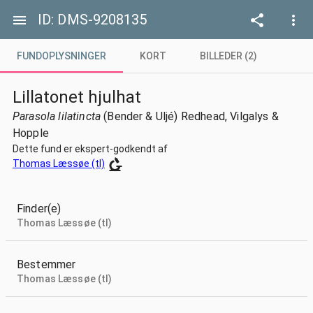
ID: DMS-9208135
FUNDOPLYSNINGER
FUNDOPLYSNINGER
KORT
BILLEDER (2)
KORT
Lillatonet hjulhat
Parasola lilatincta
(Bender & Uljé) Redhead, Vilgalys &
BILLEDER (2)
Hopple
Dette fund er ekspert-godkendt af
Thomas Læssøe (tl)
Finder(e)
Thomas Læssøe (tl)
Bestemmer
Thomas Læssøe (tl)